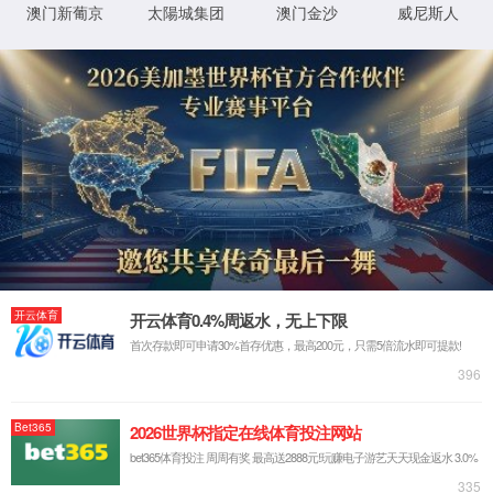
中层管理能力提升新物种
销售提升咨询
成功案例
成功案例
医药行业成功案例
金融行业成功案例
OKR管理咨询
战略解码
公司介绍
公司介绍
团队介绍
人才招聘
3522集团私董会
媒体报道
3522集团观点
主页
_
薪酬体系设计
宁波薪酬体系设计