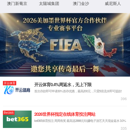
中层管理能力提升新物种
销售提升咨询
成功案例
成功案例
医药行业成功案例
金融行业成功案例
OKR管理咨询
战略解码
公司介绍
公司介绍
团队介绍
人才招聘
3522集团私董会
媒体报道
3522集团观点
主页
_
品牌绩效管理活动营
_
《OKR开发及应用》 第91期9月28日开营！
作者:集团3522官网入口
2021年2月4日
24,514
浏览