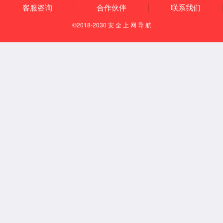
掌握OKR的内容、思想、理念及特点；
掌握OKR开发的主要程序和工具；
现场演练OKR开发和操作的重要环节，掌握OKR开法和应
用的主要技巧；
掌握如何通过OKR跟踪和管控进程，提高企业效率，塑造
优秀文化。
训练营信息
训练营特点：“理念+方法+工具”确保应用
适合对象：企业各级管理人员、企划、企管、HR等专业管理人
员
训练营方式 :讲授、实战演练、案例分析、角色演练、小组讨论
等。
开办单位：上海三才培训学校主办，集团3522官网入口协办
报名电话: 18616313725 范老师
报名邮箱: xinglongzixun@126.com